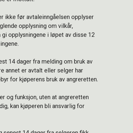
er ikke før avtaleinngåelsen opplyser
glende opplysning om vilkår,
 gi opplysningene i løpet av disse 12
ingene.
nest 14 dager fra melding om bruk av
 annet er avtalt eller selger har
byr for kjøperens bruk av angreretten.
er og funksjon, uten at angreretten
ig, kan kjøperen bli ansvarlig for
g senest 14 dager fra selgeren fikk