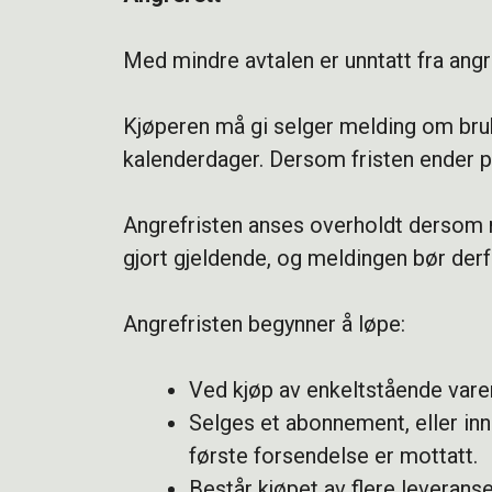
Med mindre avtalen er unntatt fra angre
Kjøperen må gi selger melding om bruk 
kalenderdager. Dersom fristen ender på
Angrefristen anses overholdt dersom me
gjort gjeldende, og meldingen bør derfo
Angrefristen begynner å løpe:
Ved kjøp av enkeltstående varer 
Selges et abonnement, eller inn
første forsendelse er mottatt.
Består kjøpet av flere leveranse