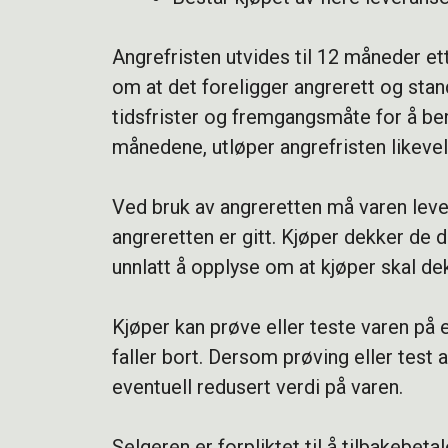
Angrefristen utvides til 12 måneder et
om at det foreligger angrerett og sta
tidsfrister og fremgangsmåte for å ben
månedene, utløper angrefristen likeve
Ved bruk av angreretten må varen leve
angreretten er gitt. Kjøper dekker de 
unnlatt å opplyse om at kjøper skal de
Kjøper kan prøve eller teste varen på e
faller bort. Dersom prøving eller test 
eventuell redusert verdi på varen.
Selgeren er forpliktet til å tilbakebe