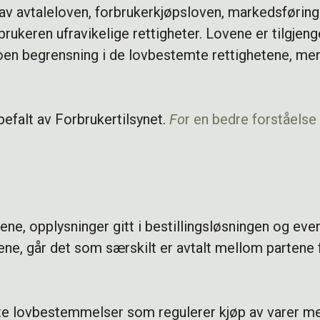
 av avtaleloven, forbrukerkjøpsloven, markedsførin
rukeren ufravikelige rettigheter. Lovene er tilgjeng
oen begrensning i de lovbestemte rettighetene, men 
efalt av Forbrukertilsynet.
Fo
r en bedre forståelse
ne, opplysninger gitt i bestillingsløsningen og event
ne, går det som særskilt er avtalt mellom partene f
levante lovbestemmelser som regulerer kjøp av varer