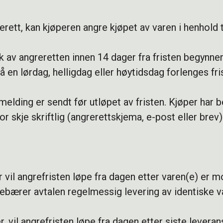
rett, kan kjøperen angre kjøpet av varen i henhold t
av angreretten innen 14 dager fra fristen begynner å
 en lørdag, helligdag eller høytidsdag forlenges fri
lding er sendt før utløpet av fristen. Kjøper har be
r skje skriftlig (angrerettskjema, e-post eller brev)
vil angrefristen løpe fra dagen etter varen(e) er mo
ebærer avtalen regelmessig levering av identiske var
r, vil angrefristen løpe fra dagen etter siste leveran