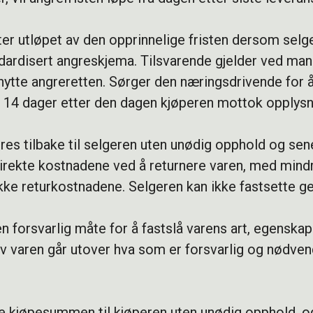
ter utløpet av den opprinnelige fristen dersom selg
ndardisert angreskjema. Tilsvarende gjelder ved man
ytte angreretten. Sørger den næringsdrivende for å
l 14 dager etter den dagen kjøperen mottok opplysn
res tilbake til selgeren uten unødig opphold og se
direkte kostnadene ved å returnere varen, med mindre
kke returkostnadene. Selgeren kan ikke fastsette ge
n forsvarlig måte for å fastslå varens art, egenskap
av varen går utover hva som er forsvarlig og nødvend
tale kjøpesummen til kjøperen uten unødig opphold, o