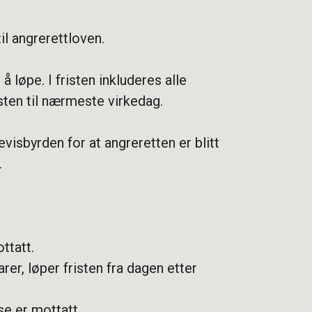
il angrerettloven.
 løpe. I fristen inkluderes alle
sten til nærmeste virkedag.
visbyrden for at angreretten er blitt
.
ttatt.
er, løper fristen fra dagen etter
se er mottatt.